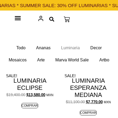
AS * SUMMER SALE: 30% OFF LUMINARIAS * SUMME
Todo
Ananas
Luminaria
Decor
Mosaicos
Arte
Marva World Sale
Artbo
Marva Studio
SALE!
SALE!
LUMINARIA
LUMINARIA
ECLIPSE
ESPERANZA
MEDIANA
$
19,400.00
$
13,580.00
MXN
$
11,100.00
$
7,770.00
MXN
COMPRAR
COMPRAR