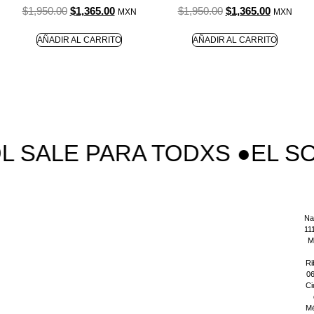
$
1,950.00
$
1,365.00
$
1,950.00
$
1,365.00
MXN
MXN
AÑADIR AL CARRITO
AÑADIR AL CARRITO
L SALE PARA TODXS ●
EL SO
Na
11
M
Ri
06
Ci
Mé