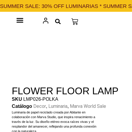
SUMMER SALE: 30% OFF LUMINARIAS * SUMMER SA
Marva Studio
FLOWER FLOOR LAMP
SKU
LMP026-POLKA
Decor
Luminaria
Marva World Sale
Catálogo
,
,
Luminaria de papel reciclado creada por Abitante en
colaboración con Marva Studio, que inspira renacimiento a
través de la luz. Su diseño etéreo evoca raíces vivas y el
resplandor del amanecer, reflejando una profunda conexión
con la naturaleza.