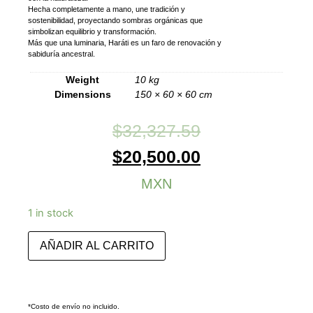
Hecha completamente a mano, une tradición y
sostenibilidad, proyectando sombras orgánicas que
simbolizan equilibrio y transformación.
Más que una luminaria, Haráti es un faro de renovación y
sabiduría ancestral.
Weight
10 kg
Dimensions
150 × 60 × 60 cm
$
32,327.59
$
20,500.00
MXN
1 in stock
AÑADIR AL CARRITO
*Costo de envío no incluido.