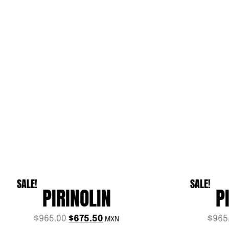
SALE!
SALE!
PIRINOLIN
P
$
965.00
$
675.50
$
965
MXN