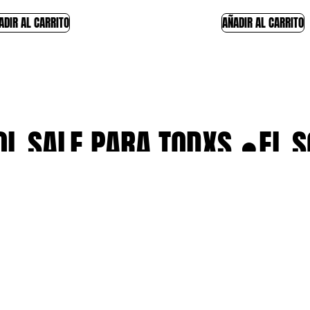
ADIR AL CARRITO
AÑADIR AL CARRITO
L SALE PARA TODXS ●
EL SO
FAQS
Contacto
Newsletter
Tienda
Términos y condiciones
Nosotros
Política de privacidad