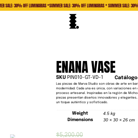
 30% OFF LUMINARIAS *
SUMMER SALE: 30% OFF LUMINARIAS * SUMMER SALE: 30% OFF LUMI
ENANA VASE
SKU
PIN010-GT-VD-1
Catálogo
Las piezas de Marva Studio son obras de arte en bar
modernidad. Cada una es única, con variaciones en c
proceso artesanal. Inspiradas en la región de Micho
piezas presentan diseños innovadores y elegantes,
un toque auténtico y sofisticado.
4.5 kg
Weight
30 × 30 × 26 cm
Dimensions
$
5,200.00