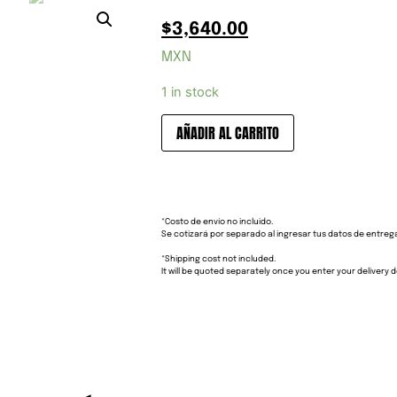
$
3,640.00
MXN
1 in stock
AÑADIR AL CARRITO
*Costo de envío no incluido.
Se cotizará por separado al ingresar tus datos de entreg
*Shipping cost not included.
It will be quoted separately once you enter your delivery de