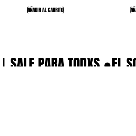
AÑADIR AL CARRITO
AÑ
L SALE PARA TODXS ●
EL SO
Naranjo 111, Sta María la Ribera,
06400. Ciudad de México
Horario
Lunes–viernes: 10 a.m.– 6 p.m.
(555) 102-6324