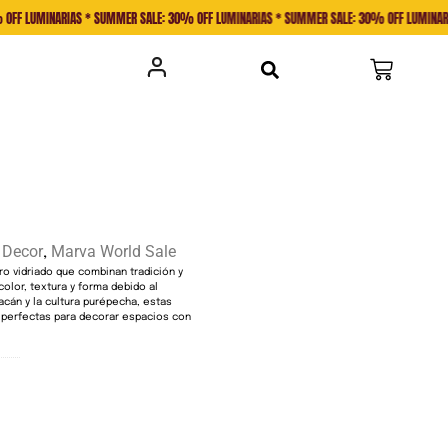
NARIAS * SUMMER SALE: 30% OFF LUMINARIAS * SUMMER SALE: 30% OFF LUMINARIAS *
Decor
Marva World Sale
,
ro vidriado que combinan tradición y
olor, textura y forma debido al
acán y la cultura purépecha, estas
 perfectas para decorar espacios con