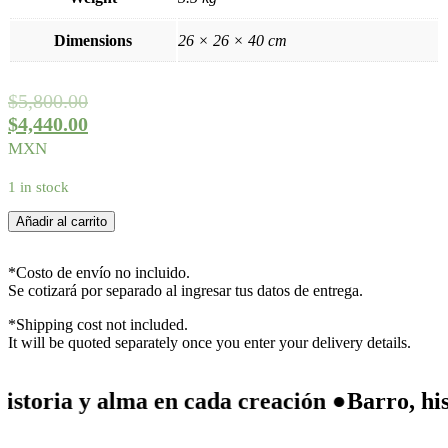
Dimensions
26 × 26 × 40 cm
$
5,800.00
$
4,440.00
MXN
1 in stock
Anana
Añadir al carrito
Enana
quantity
*Costo de envío no incluido.
Se cotizará por separado al ingresar tus datos de entrega.
*Shipping cost not included.
It will be quoted separately once you enter your delivery details.
oria y alma en cada creación ●
Barro, histor