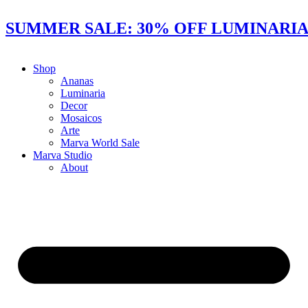
Ir
al
SUMMER SALE: 30% OFF LUMINARIAS
contenido
Shop
Ananas
Luminaria
Decor
Mosaicos
Arte
Marva World Sale
Marva Studio
About