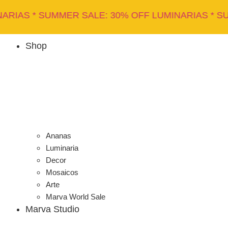
Ir
ER SALE: 30% OFF LUMINARIAS * SUMMER SALE: 3
al
contenido
Shop
Ananas
Luminaria
Decor
Mosaicos
Arte
Marva World Sale
Marva Studio